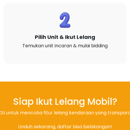
Pilih Unit & Ikut Lelang
Temukan unit incaran & mulai bidding
Siap Ikut Lelang Mobil?
KSI untuk mencoba fitur lelang kendaraan yang transpar
Unduh sekarang, daftar bisa belakangan!