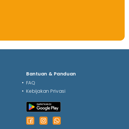
Bantuan & Panduan
•
FAQ
•
Kebijakan Privasi