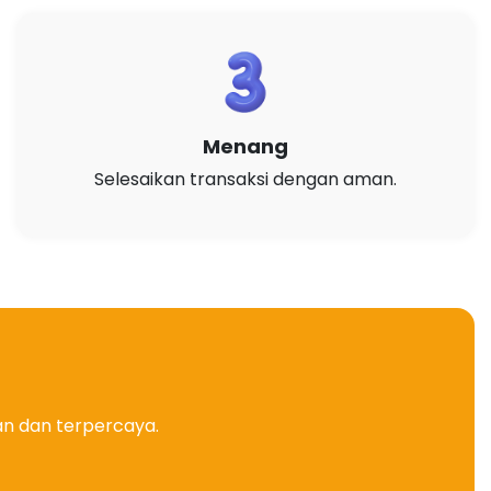
Menang
Selesaikan transaksi dengan aman.
an dan terpercaya.