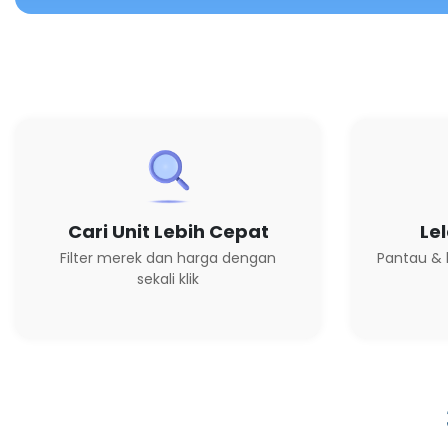
Cari Unit Lebih Cepat
Le
Filter merek dan harga dengan
Pantau & b
sekali klik