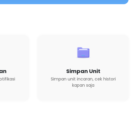
an
Simpan Unit
ifikasi
Simpan unit incaran, cek histori
kapan saja
I