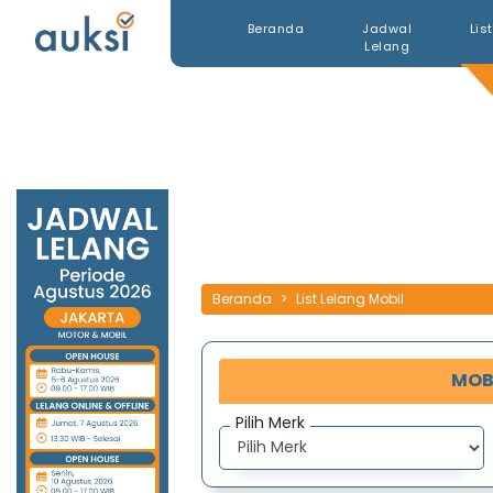
Beranda
Jadwal
Lis
Lelang
Beranda
List Lelang Mobil
MOB
Pilih Merk