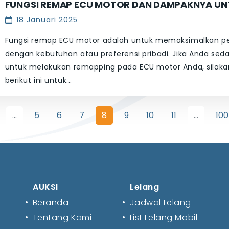
FUNGSI REMAP ECU MOTOR DAN DAMPAKNYA UN
18 Januari 2025
Fungsi remap ECU motor adalah untuk memaksimalkan pe
dengan kebutuhan atau preferensi pribadi. Jika Anda s
untuk melakukan remapping pada ECU motor Anda, silaka
berikut ini untuk...
...
5
6
7
8
9
10
11
...
100
AUKSI
Lelang
•
Beranda
•
Jadwal Lelang
•
Tentang Kami
•
List Lelang Mobil