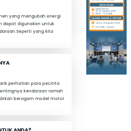
mponen yang mengubah energi
ian dapat digunakan untuk
araan.Seperti yang kita
INYA
rik perhatian para pecinta
 pentingnya kendaraan ramah
adirkan beragam model motor
UNTUK ANDA?