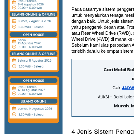
Pada dasarnya sistem penggera
untuk menyalurkan tenaga mesin
dengan baik. Untuk jenis sistem
yaitu penggerak depan atau Fro
atau Rear Wheel Drive (RWD), s
Wheel Drive (4WD) di mana ke 
Sebelum kami ulas perbedaan A
terlebih dahulu ke empat sistem
Cari Mobil B
d
Cek
JADW
AUKSI -
Balai Lela
Murah. 
4 Jenis Sistem Pengge