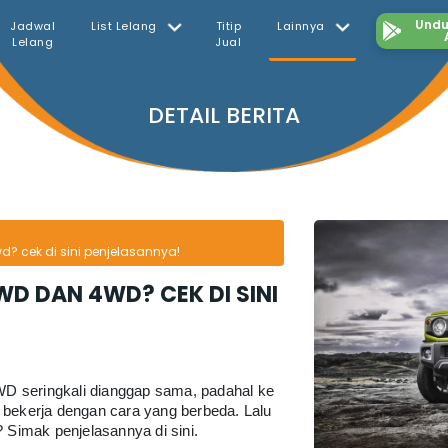
Undu
Jadwal
List Lelang
Titip
Lainnya
Lelang
Jual
DETAIL BERITA
 cek di sini penjelasannya!
D DAN 4WD? CEK DI SINI
 seringkali dianggap sama, padahal ke 
bekerja dengan cara yang berbeda. Lalu 
imak penjelasannya di sini.