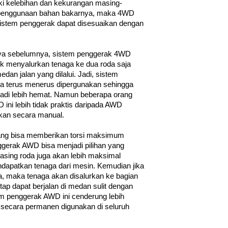
i kelebihan dan kekurangan masing-
isi penggunaan bahan bakarnya, maka 4WD 
a sistem penggerak dapat disesuaikan dengan 
nya sebelumnya, sistem penggerak 4WD 
menyalurkan tenaga ke dua roda saja 
an jalan yang dilalui. Jadi, sistem 
a terus menerus dipergunakan sehingga 
di lebih hemat. Namun beberapa orang 
ni lebih tidak praktis daripada AWD 
ukan secara manual. 
yang bisa memberikan torsi maksimum 
gerak AWD bisa menjadi pilihan yang 
masing roda juga akan lebih maksimal 
apatkan tenaga dari mesin. Kemudian jika 
da, maka tenaga akan disalurkan ke bagian 
tap dapat berjalan di medan sulit dengan 
m penggerak AWD ini cenderung lebih 
 secara permanen digunakan di seluruh 