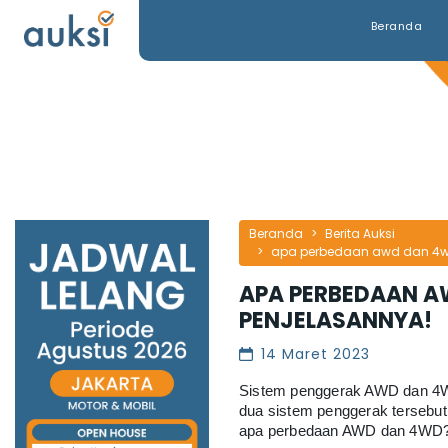
Beranda
Beranda
Berita Auksi
apa perbedaan awd dan 4wd?
APA PERBEDAAN AW
PENJELASANNYA!
14 Maret 2023
Sistem penggerak AWD dan 4WD
dua sistem penggerak tersebut 
apa perbedaan AWD dan 4WD? S