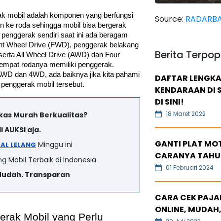
k mobil adalah komponen yang berfungsi 
Source:
RADARBA
 ke roda sehingga mobil bisa bergerak 
 penggerak sendiri saat ini ada beragam 
nt Wheel Drive (FWD), penggerak belakang 
Berita Terpop
erta All Wheel Drive (AWD) dan Four 
empat rodanya memiliki penggerak. 
WD dan 4WD, ada baiknya jika kita pahami 
DAFTAR LENGKA
 penggerak mobil tersebut. 
KENDARAAN DI S
DI SINI!
18 Maret 2022
ekas Murah Berkualitas?
i AUKSI aja.
GANTI PLAT MOT
Minggu ini
AL LELANG
CARANYA TAHU
ng
Mobil Terbaik di Indonesia
01 Februari 2024
Mudah. Transparan
CARA CEK PAJAK
ONLINE, MUDAH,
rak Mobil yang Perlu 