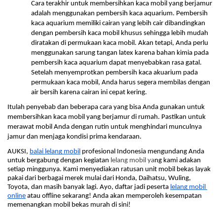
Cara terakhir untuk membersihkan kaca mobil yang berjamur 
adalah menggunakan pembersih kaca aquarium. Pembersih 
kaca aquarium memiliki cairan yang lebih cair dibandingkan 
dengan pembersih kaca mobil khusus sehingga lebih mudah 
diratakan di permukaan kaca mobil. Akan tetapi, Anda perlu 
menggunakan sarung tangan latex karena bahan kimia pada 
pembersih kaca aquarium dapat menyebabkan rasa gatal. 
Setelah menyemprotkan pembersih kaca akuarium pada 
permukaan kaca mobil, Anda harus segera membilas dengan 
air bersih karena cairan ini cepat kering.
Itulah penyebab dan beberapa cara yang bisa Anda gunakan untuk 
membersihkan kaca mobil yang berjamur di rumah. Pastikan untuk 
merawat mobil Anda dengan rutin untuk menghindari munculnya 
jamur dan menjaga kondisi prima kendaraan. 
AUKSI, 
balai lelang mobil
 profesional Indonesia mengundang Anda 
untuk bergabung dengan kegiatan 
lelang mobil ya
ng kami adakan 
setiap minggunya. Kami menyediakan ratusan unit mobil bekas layak 
pakai dari berbagai merek mulai dari Honda, Daihatsu, Wuling, 
Toyota, dan masih banyak lagi. Ayo, daftar jadi peserta 
lelang mobil 
online
 atau offline sekarang! Anda akan memperoleh kesempatan 
memenangkan mobil bekas murah di sini!