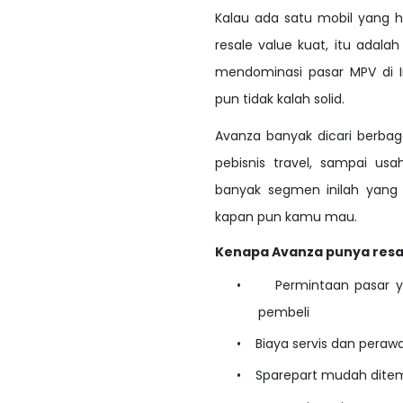
Kalau ada satu mobil yang h
resale value kuat, itu adal
mendominasi pasar MPV di In
pun tidak kalah solid.
Avanza banyak dicari berbagai
pebisnis travel, sampai usa
banyak segmen inilah yang
kapan pun kamu mau.
Kenapa Avanza punya resal
•
Permintaan pasar y
pembeli
•
Biaya servis dan perawa
•
Sparepart mudah dit