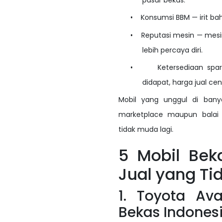
pasar bekas.
•
Konsumsi BBM — irit bahan
•
Reputasi mesin — mesin
lebih percaya diri.
•
Ketersediaan sp
didapat, harga jual cen
Mobil yang unggul di banya
marketplace maupun balai 
tidak muda lagi.
5 Mobil Bek
Jual yang Ti
1. Toyota Av
Bekas Indones