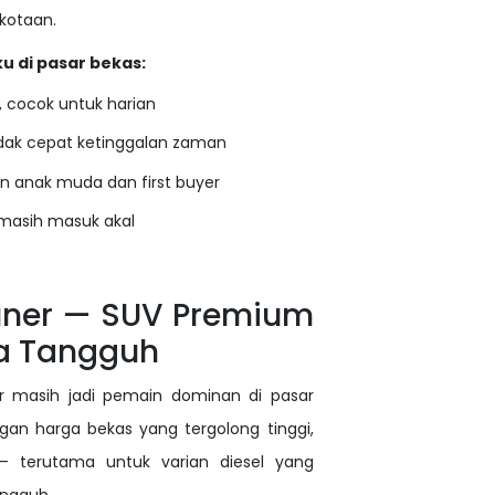
kotaan.
ku di pasar bekas:
, cocok untuk harian
dak cepat ketinggalan zaman
n anak muda dan first buyer
masih masuk akal
tuner — SUV Premium
a Tangguh
er masih jadi pemain dominan di pasar
gan harga bekas yang tergolong tinggi,
 terutama untuk varian diesel yang
angguh.