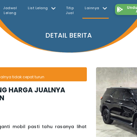
Undu
Jadwal
List Lelang
Titip
Lainnya
Lelang
Jual
DETAIL BERITA
alnya tidak cepat turun
ANG HARGA JUALNYA
UN
anti mobil pasti tahu rasanya lihat