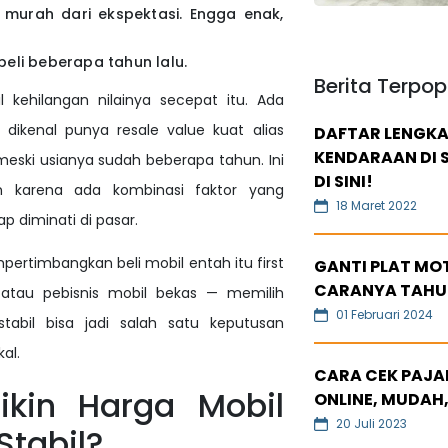
h murah dari ekspektasi. Engga enak,
beli beberapa tahun lalu.
Berita Terpop
 kehilangan nilainya secepat itu. Ada
dikenal punya resale value kuat alias
DAFTAR LENGKA
KENDARAAN DI S
meski usianya sudah beberapa tahun. Ini
DI SINI!
n karena ada kombinasi faktor yang
18 Maret 2022
p diminati di pasar.
rtimbangkan beli mobil entah itu first
GANTI PLAT MOT
CARANYA TAHU
, atau pebisnis mobil bekas — memilih
01 Februari 2024
tabil bisa jadi salah satu keputusan
al.
CARA CEK PAJAK
kin Harga Mobil
ONLINE, MUDAH,
20 Juli 2023
Stabil?