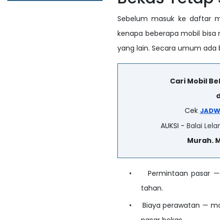
Sebelum masuk ke daftar mo
kenapa beberapa mobil bisa 
yang lain. Secara umum ada 
Cari Mobil B
d
Cek
JADW
AUKSI -
Balai Lela
Murah. 
•
Permintaan pasar — 
tahan.
•
Biaya perawatan — mob