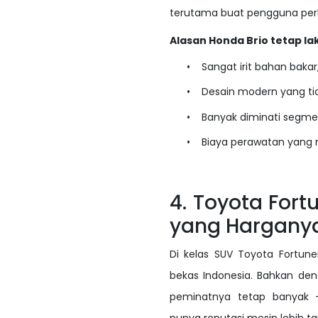
terutama buat pengguna per
Alasan Honda Brio tetap la
•
Sangat irit bahan bakar
•
Desain modern yang ti
•
Banyak diminati segme
•
Biaya perawatan yang 
4. Toyota For
yang Hargany
Di kelas SUV Toyota Fortun
bekas Indonesia. Bahkan den
peminatnya tetap banyak —
punya reputasi mesin lebih t