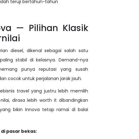
udah teruji bertahun-tahun
ova — Pilihan Klasik
nilai
an diesel, dikenal sebagai salah satu
aling stabil di kelasnya. Demand-nya
 memang punya reputasi yang susah
an cocok untuk perjalanan jarak jauh.
ebisnis travel yang justru lebih memilih
ilai, dirasa lebih worth it dibandingkan
 yang bikin Innova tetap ramai di balai
di pasar bekas: