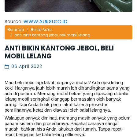
Source:
WWW.AUKSI.CO.ID
Beranda
Berita Auksi
anti bikin kantong jebol, beli mobil lelang
ANTI BIKIN KANTONG JEBOL, BELI
MOBIL LELANG
06 April 2023
Mau beli mobil tapi takut harganya mahal? Ada opsi lelang 
kok! Harganya jauh lebih murah loh dibandingkan sama yang 
ada di pasaran. 
Memang mobil bekas yang dipasang di balai 
lelang mobil seringkali dianggap bermasalah oleh banyak 
orang. Tapi Anda tidak perlu takut karena prosedur 
pemilihannya ketat dan diawasi oleh balai lelangnya.
Walaupun banyak diminati, memang masih banyak yang belum 
paham sistem dan prosedurnya. Padahal caranya sangat 
mudah, bahkan bisa Anda lakukan dari rumah. Tanpa repot-
repot bergegas ke balai lelang offlinenya.