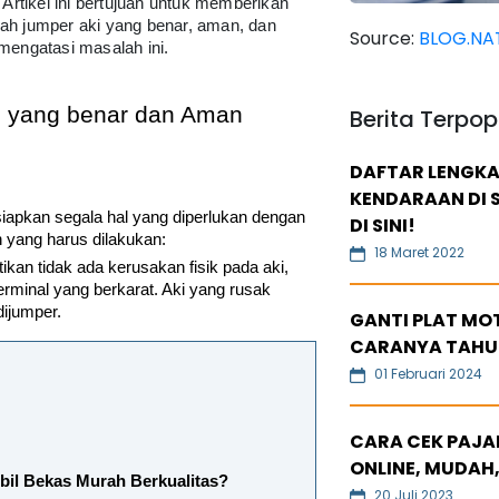
 Artikel ini bertujuan untuk memberikan
ah jumper aki yang benar, aman, dan
Source:
BLOG.NA
mengatasi masalah ini.
l yang benar dan Aman
Berita Terpop
DAFTAR LENGKA
KENDARAAN DI S
apkan segala hal yang diperlukan dengan 
DI SINI!
h yang harus dilakukan:
18 Maret 2022
ikan tidak ada kerusakan fisik pada aki, 
erminal yang berkarat. Aki yang rusak 
dijumper.
GANTI PLAT MOT
CARANYA TAHU
01 Februari 2024
CARA CEK PAJAK
ONLINE, MUDAH,
bil Bekas Murah Berkualitas? 
20 Juli 2023