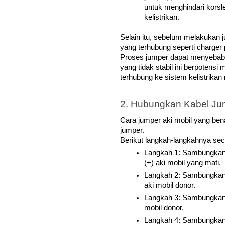
untuk menghindari korsl
kelistrikan.
Selain itu, sebelum melakukan 
yang terhubung seperti charger p
Proses jumper dapat menyebabka
yang tidak stabil ini berpotensi
terhubung ke sistem kelistrikan 
2. Hubungkan Kabel Ju
Cara jumper aki mobil yang ben
jumper. 
Berikut langkah-langkahnya seca
Langkah 1: Sambungkan u
(+) aki mobil yang mati.
Langkah 2: Sambungkan uj
aki mobil donor.
Langkah 3: Sambungkan uj
mobil donor.
Langkah 4: Sambungkan u