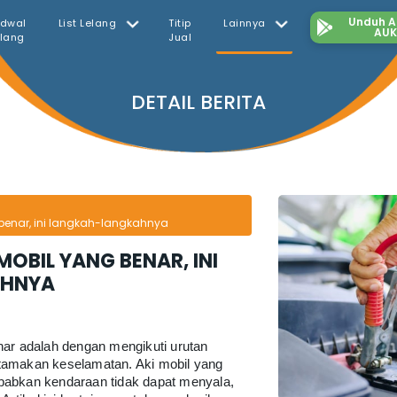
Unduh Ap
dwal
List Lelang
Titip
Lainnya
AUK
elang
Jual
DETAIL BERITA
benar, ini langkah-langkahnya
MOBIL YANG BENAR, INI
AHNYA
nar adalah dengan mengikuti urutan
tamakan keselamatan. Aki mobil yang
babkan kendaraan tidak dapat menyala,