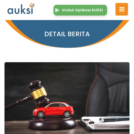
Unduh Aplikasi AUKSI
DETAIL BERITA