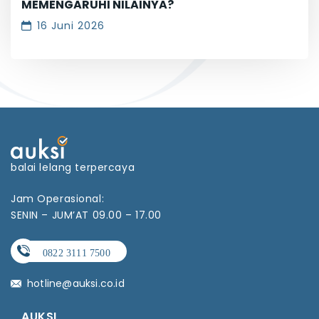
MEMENGARUHI NILAINYA?
16 Juni 2026
balai lelang terpercaya
Jam Operasional:
SENIN – JUM’AT 09.00 – 17.00
hotline@auksi.co.id
AUKSI