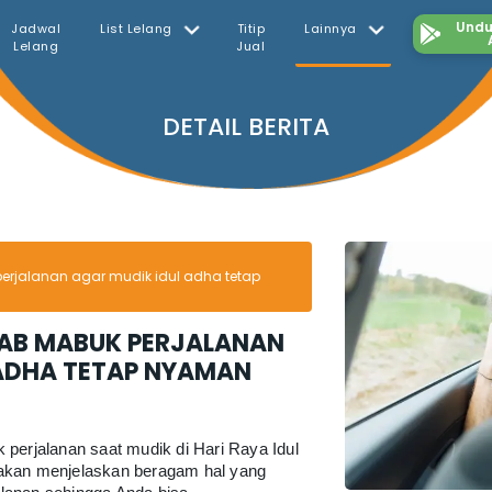
Undu
Jadwal
List Lelang
Titip
Lainnya
Lelang
Jual
DETAIL BERITA
erjalanan agar mudik idul adha tetap
BAB MABUK PERJALANAN
 ADHA TETAP NYAMAN
 perjalanan saat mudik di Hari Raya Idul
akan menjelaskan beragam hal yang