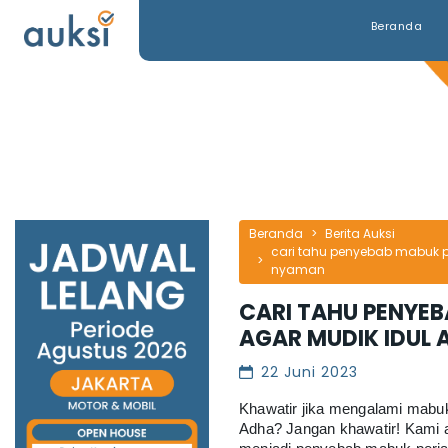
Beranda
Beranda
Berita Auksi
cari tahu penyebab mabuk p
nyaman
CARI TAHU PENYE
AGAR MUDIK IDUL
22 Juni 2023
Khawatir jika mengalami mabuk
Adha? Jangan khawatir! Kami 