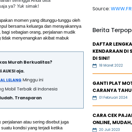
lanan sehingga Anda bisa
 saja ya?
Yuk
simak!
Source:
WWW.FRE
upakan momen yang ditunggu-tunggu oleh 
mpul bersama keluarga dan merayakannya 
Berita Terpop
bagi sebagian orang, perjalanan mudik 
 tidak menyenangkan akibat mabuk 
DAFTAR LENGKA
KENDARAAN DI S
DI SINI!
ekas Murah Berkualitas?
18 Maret 2022
i AUKSI aja.
Minggu ini
AL LELANG
GANTI PLAT MOT
ng
Mobil Terbaik di Indonesia
CARANYA TAHU
Mudah. Transparan
01 Februari 2024
CARA CEK PAJAK
ONLINE, MUDAH,
 perjalanan atau sering disebut juga 
uatu kondisi yang terjadi ketika 
20 Juli 2023