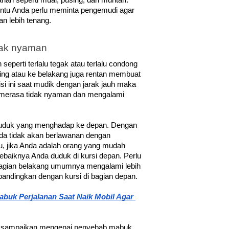
an seperti mual, pusing, dan muntah. 
entu Anda perlu meminta pengemudi agar 
n lebih tenang.
idak nyaman
eperti terlalu tegak atau terlalu condong 
ng atau ke belakang juga rentan membuat 
si ini saat mudik dengan jarak jauh maka 
merasa tidak nyaman dan mengalami 
i duduk yang menghadap ke depan. Dengan 
da tidak akan berlawanan dengan 
u, jika Anda adalah orang yang mudah 
baiknya Anda duduk di kursi depan. Perlu 
bagian belakang umumnya mengalami lebih 
bandingkan dengan kursi di bagian depan.
buk Perjalanan Saat Naik Mobil Agar 
ami sampaikan mengenai penyebab mabuk 