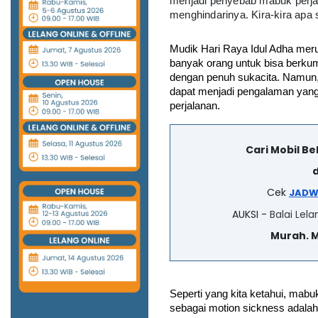
menjadi penyebab mabuk perja
menghindarinya. Kira-kira apa
Mudik Hari Raya Idul Adha mer
banyak orang untuk bisa berku
dengan penuh sukacita. Namun, 
dapat menjadi pengalaman yang
perjalanan.
Cari Mobil B
d
Cek
JADW
AUKSI -
Balai Lela
Murah. 
Seperti yang kita ketahui, mabuk
sebagai motion sickness adalah s