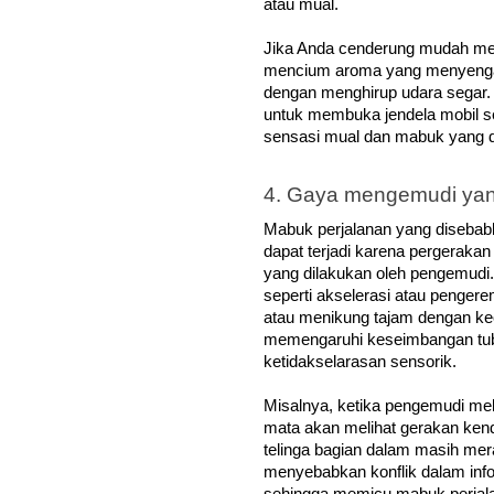
atau mual. 
Jika Anda cenderung mudah men
mencium aroma yang menyengat
dengan menghirup udara segar. 
untuk membuka jendela mobil s
sensasi mual dan mabuk yang d
4. Gaya mengemudi yan
Mabuk perjalanan yang disebab
dapat terjadi karena pergerakan y
yang dilakukan oleh pengemudi
seperti akselerasi atau pengere
atau menikung tajam dengan kece
memengaruhi keseimbangan tu
ketidakselarasan sensorik.
Misalnya, ketika pengemudi m
mata akan melihat gerakan kenda
telinga bagian dalam masih mera
menyebabkan konflik dalam infor