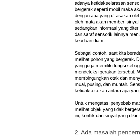
adanya ketidakselarasan sensori
bergerak seperti mobil maka aka
dengan apa yang dirasakan oleh 
oleh mata akan memberi sinyal 
sedangkan informasi yang diterim
dan saraf sensorik lainnya men
keadaan diam.
Sebagai contoh, saat kita berad
melihat pohon yang bergerak. Da
yang juga memiliki fungsi sebag
mendeteksi gerakan tersebut. 
N
membingungkan otak dan menyeb
mual, pusing, dan muntah. Sens
ketidakcocokan antara apa yang 
Untuk mengatasi penyebab mabu
melihat objek yang tidak bergerak
ini, konflik dari sinyal yang dik
2. Ada masalah pencer