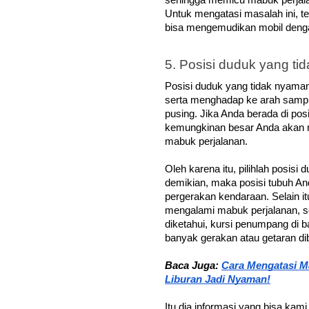
sehingga memicu mabuk perjalan
Untuk mengatasi masalah ini, t
bisa mengemudikan mobil denga
5. Posisi duduk yang t
Posisi duduk yang tidak nyaman s
serta menghadap ke arah sampi
pusing. Jika Anda berada di posi
kemungkinan besar Anda akan 
mabuk perjalanan.  
Oleh karena itu, pilihlah posis
demikian, maka posisi tubuh An
pergerakan kendaraan. Selain it
mengalami mabuk perjalanan, se
diketahui, kursi penumpang di 
banyak gerakan atau getaran di
Baca Juga: 
Cara Mengatasi Ma
Liburan Jadi Nyaman!
Itu dia informasi yang bisa k