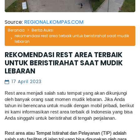
Source:
REGIONAL.KOMPAS.COM
Beranda
Berita Auksi
rekomendasi rest area terbaik untuk beristirahat saat mudik
lebaran
REKOMENDASI REST AREA TERBAIK
UNTUK BERISTIRAHAT SAAT MUDIK
LEBARAN
17 April 2023
Rest area menjadi salah satu tempat yang akan dikunjungi 
oleh banyak orang saat momen mudik lebaran. Jika Anda 
tahun ini berencana untuk mudik dengan mobil pribadi, berikut 
ini kami informasikan rest area terbaik di Indonesia yang bisa 
Anda singgahi untuk beristirahat di tengah perjalanan.
Rest area atau Tempat Istirahat dan Pelayanan (TIP) adalah 
salah satu fasilitas di jalan tol yang bisa digunakan oleh para 