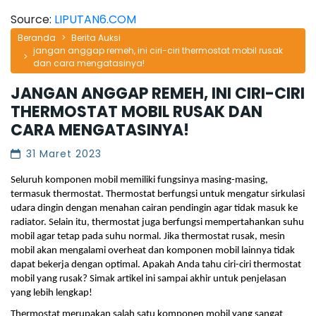
Source:
LIPUTAN6.COM
Beranda
Berita Auksi
jangan anggap remeh, ini ciri-ciri thermostat mobil rusak
dan cara mengatasinya!
JANGAN ANGGAP REMEH, INI CIRI-CIRI
THERMOSTAT MOBIL RUSAK DAN
CARA MENGATASINYA!
31 Maret 2023
Seluruh komponen mobil memiliki fungsinya masing-masing, 
termasuk thermostat. Thermostat berfungsi untuk mengatur sirkulasi 
udara dingin dengan menahan cairan pendingin agar tidak masuk ke 
radiator. Selain itu, thermostat juga berfungsi mempertahankan suhu 
mobil agar tetap pada suhu normal. Jika thermostat rusak, mesin 
mobil akan mengalami overheat dan komponen mobil lainnya tidak 
dapat bekerja dengan optimal. Apakah Anda tahu ciri-ciri thermostat 
mobil yang rusak? Simak artikel ini sampai akhir untuk penjelasan 
yang lebih lengkap!
Thermostat merupakan salah satu komponen mobil yang sangat 