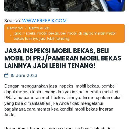
Source:
WWW.FREEPIK.COM
Beranda
Berita Auksi
jasa inspeksi mobil bekas, beli mobil di prj/pameran mobil
bekas lainnya jadi lebih tenang!
JASA INSPEKSI MOBIL BEKAS, BELI
MOBIL DI PRJ/PAMERAN MOBIL BEKAS
LAINNYA JADI LEBIH TENANG!
15 Juni 2023
Dengan menggunakan jasa inspeksi mobil bekas, pembeli
dapat merasa lebih tenang dan yakin saat memilih mobil di
PRJ atau pameran mobil bekas lainnya. Ini merupakan solusi
yang bisa dimanfaatkan jika Anda tidak mengetahui
bagaimana cara memeriksa kondisi mobil bekas incaran
Anda.
Pekan Raya Jakarta atau juga dikenal sebagai Jakarta Fair 