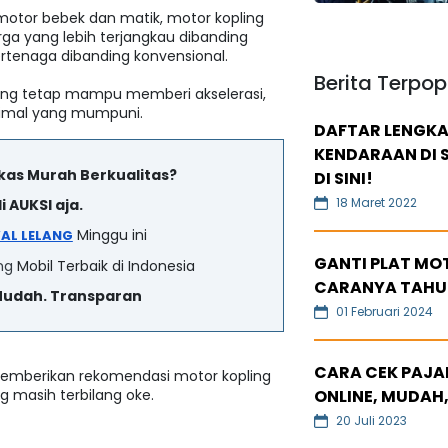
motor bebek dan matik, motor kopling
rga yang lebih terjangkau dibanding
ertenaga dibanding konvensional.
Berita Terpop
pling tetap mampu memberi akselerasi,
simal yang mumpuni.
DAFTAR LENGKA
KENDARAAN DI S
ekas Murah Berkualitas?
DI SINI!
18 Maret 2022
i AUKSI aja.
Minggu ini
AL LELANG
GANTI PLAT MOT
ng
Mobil Terbaik di Indonesia
CARANYA TAHU
Mudah. Transparan
01 Februari 2024
CARA CEK PAJAK
 memberikan rekomendasi motor kopling
g masih terbilang oke.
ONLINE, MUDAH,
20 Juli 2023