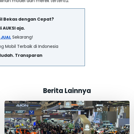
lihan model dan merek tertentu.
il Bekas dengan Cepat?
i AUKSI aja.
Sekarang!
P JUAL
ng
Mobil Terbaik di Indonesia
Mudah. Transparan
Berita Lainnya