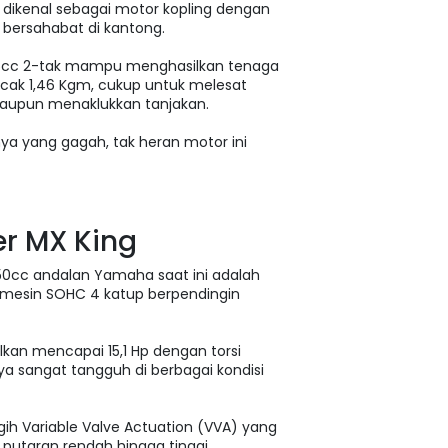
i dikenal sebagai motor kopling dengan
 bersahabat di kantong.
135cc 2-tak mampu menghasilkan tenaga
ncak 1,46 Kgm, cukup untuk melesat
maupun menaklukkan tanjakan.
ya yang gagah, tak heran motor ini
r MX King
 150cc andalan Yamaha saat ini adalah
li mesin SOHC 4 katup berpendingin
kan mencapai 15,1 Hp dengan torsi
a sangat tangguh di berbagai kondisi
gih Variable Valve Actuation (VVA) yang
putaran rendah hingga tinggi