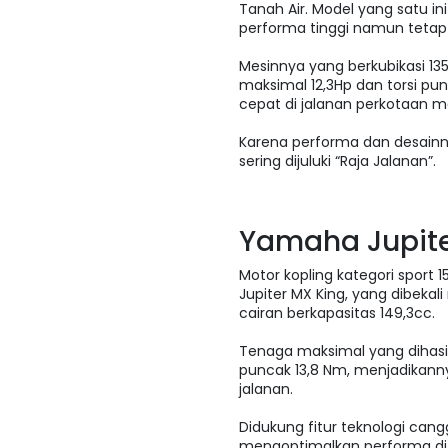
Tanah Air. Model yang satu in
performa tinggi namun tetap
Mesinnya yang berkubikasi 
maksimal 12,3Hp dan torsi pu
cepat di jalanan perkotaan 
Karena performa dan desainn
sering dijuluki “Raja Jalanan”.
Yamaha Jupite
Motor kopling kategori sport
Jupiter MX King, yang dibeka
cairan berkapasitas 149,3cc.
Tenaga maksimal yang dihasil
puncak 13,8 Nm, menjadikanny
jalanan.
Didukung fitur teknologi cang
mengoptimalkan performa di 