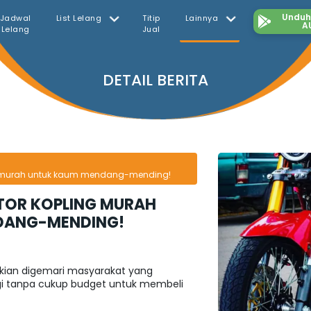
Unduh 
Jadwal
List Lelang
Titip
Lainnya
A
Lelang
Jual
DETAIL BERITA
g murah untuk kaum mendang-mending!
TOR KOPLING MURAH
DANG-MENDING!
g kian digemari masyarakat yang
gi tanpa cukup budget untuk membeli