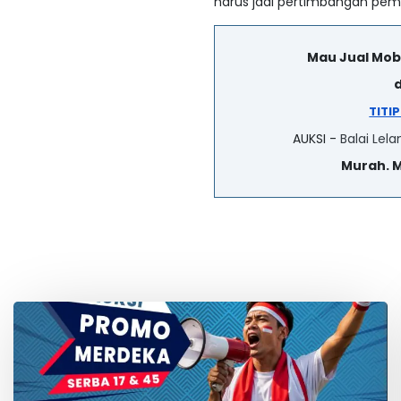
harus jadi pertimbangan pemi
Mau Jual Mob
d
TITI
AUKSI -
Balai Lela
Murah. 