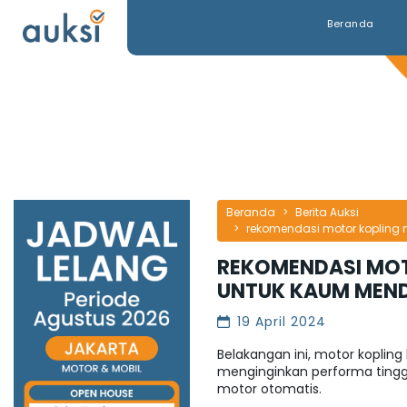
Beranda
Beranda
Berita Auksi
rekomendasi motor koplin
REKOMENDASI MO
UNTUK KAUM MEN
19 April 2024
Belakangan ini, motor koplin
menginginkan performa ting
motor otomatis.