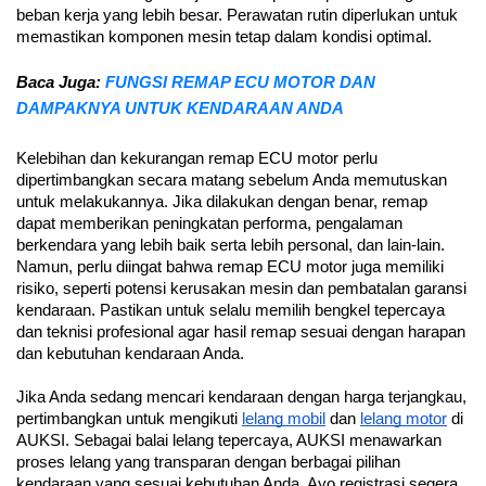
beban kerja yang lebih besar. Perawatan rutin diperlukan untuk 
memastikan komponen mesin tetap dalam kondisi optimal.
Baca Juga: 
FUNGSI REMAP ECU MOTOR DAN 
DAMPAKNYA UNTUK KENDARAAN ANDA
Kelebihan dan kekurangan remap ECU motor perlu 
dipertimbangkan secara matang sebelum Anda memutuskan 
untuk melakukannya. Jika dilakukan dengan benar, remap 
dapat memberikan peningkatan performa, pengalaman 
berkendara yang lebih baik serta lebih personal, dan lain-lain. 
Namun, perlu diingat bahwa remap ECU motor juga memiliki 
risiko, seperti potensi kerusakan mesin dan pembatalan garansi 
kendaraan. Pastikan untuk selalu memilih bengkel tepercaya 
dan teknisi profesional agar hasil remap sesuai dengan harapan 
dan kebutuhan kendaraan Anda.
Jika Anda sedang mencari kendaraan dengan harga terjangkau, 
pertimbangkan untuk mengikuti 
lelang mobil
 dan 
lelang motor
 di 
AUKSI. Sebagai balai lelang tepercaya, AUKSI menawarkan 
proses lelang yang transparan dengan berbagai pilihan 
kendaraan yang sesuai kebutuhan Anda. Ayo registrasi segera 